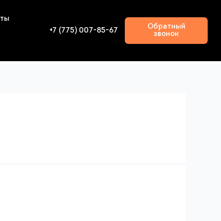
кты
Обратный
+7 (775) 007-85-67
звонок