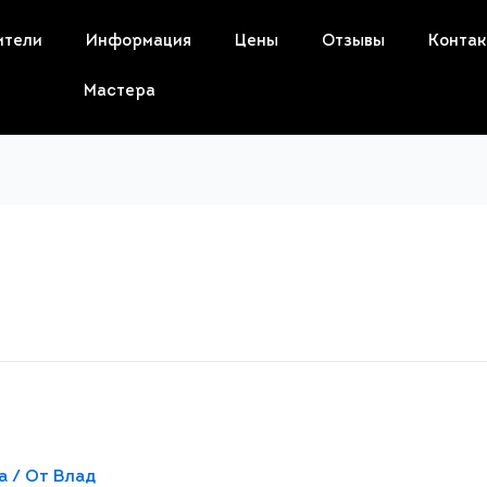
ители
Информация
Цены
Отзывы
Конта
Мастера
а
/ От
Влад