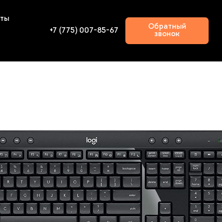
кты
Обратный
+7 (775) 007-85-67
звонок