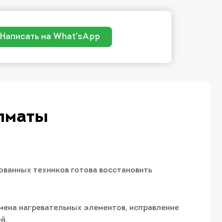
Написать на What'sApp
лматы
ованных техников готова восстановить
амена нагревательных элементов, исправление
й.