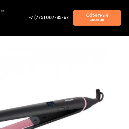
кты
Обратный
+7 (775) 007-85-67
звонок