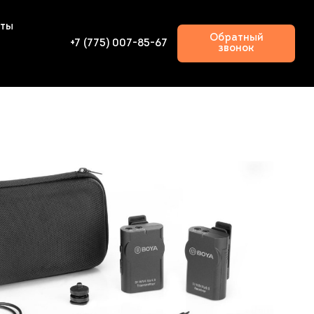
кты
Обратный
+7 (775) 007-85-67
звонок