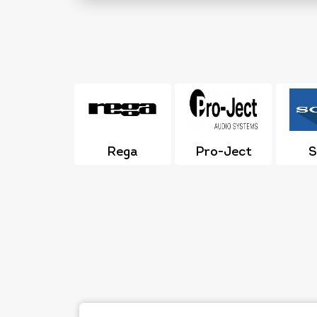
Rega
Pro-Ject
S