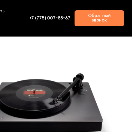
кты
Обратный
+7 (775) 007-85-67
звонок