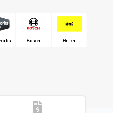
works
Bosch
Huter