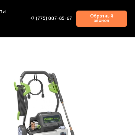
кты
Обратный
+7 (775) 007-85-67
звонок