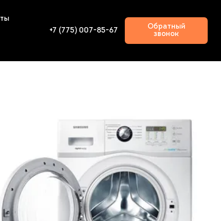
кты
Обратный
+7 (775) 007-85-67
звонок