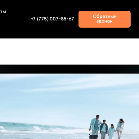
кты
Обратный
+7 (775) 007-85-67
звонок