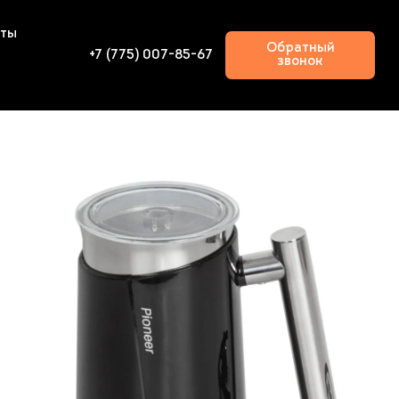
кты
Обратный
+7 (775) 007-85-67
звонок