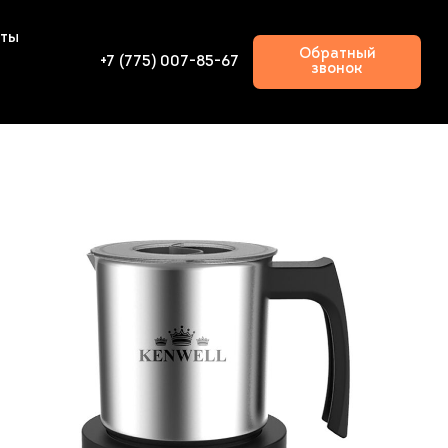
кты
Обратный
+7 (775) 007-85-67
звонок