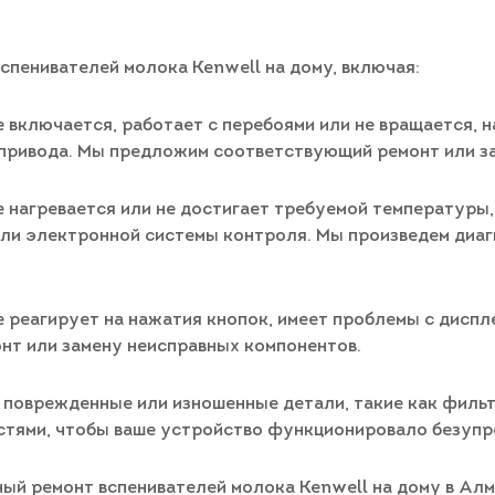
пенивателей молока Kenwell на дому, включая:
е включается, работает с перебоями или не вращается, 
 привода. Мы предложим соответствующий ремонт или з
е нагревается или не достигает требуемой температуры
или электронной системы контроля. Мы произведем диа
е реагирует на нажатия кнопок, имеет проблемы с дисп
нт или замену неисправных компонентов.
т поврежденные или изношенные детали, такие как филь
стями, чтобы ваше устройство функционировало безупр
й ремонт вспенивателей молока Kenwell на дому в Алма