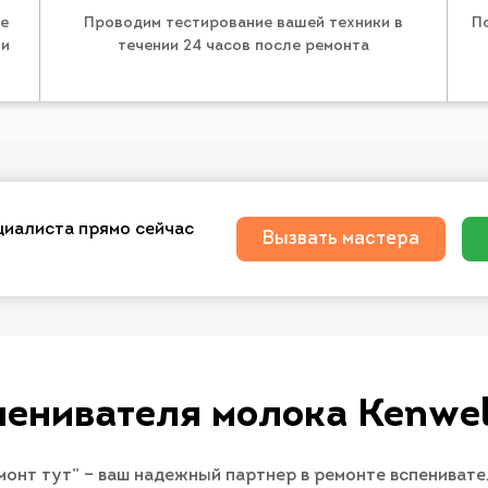
те
Проводим тестирование вашей техники в
П
 и
течении 24 часов после ремонта
циалиста прямо сейчас
Вызвать мастера
пенивателя молока Kenwell
монт тут” – ваш надежный партнер в ремонте вспениват