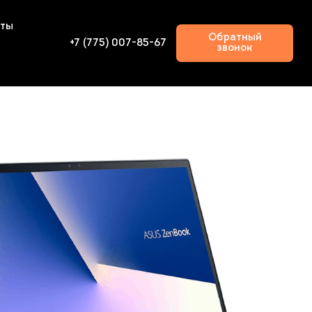
кты
Обратный
+7 (775) 007-85-67
звонок