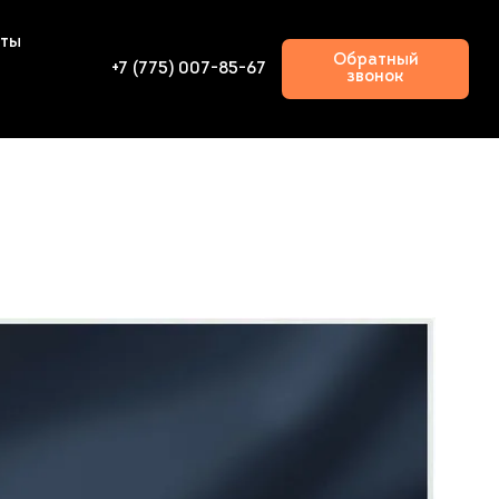
кты
Обратный
+7 (775) 007-85-67
звонок