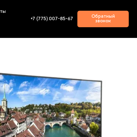
кты
Обратный
+7 (775) 007-85-67
звонок