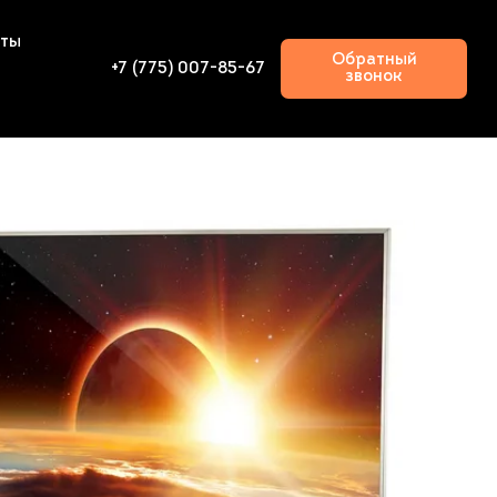
кты
Обратный
+7 (775) 007-85-67
звонок