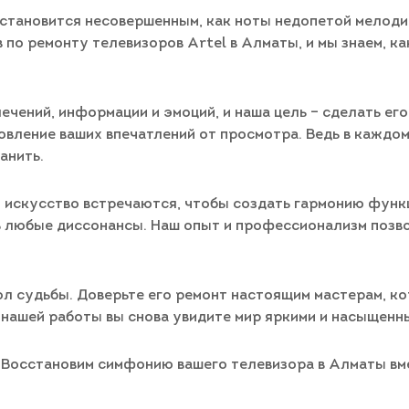
 становится несовершенным, как ноты недопетой мелоди
 по ремонту телевизоров Artel в Алматы, и мы знаем, к
ечений, информации и эмоций, и наша цель – сделать ег
овление ваших впечатлений от просмотра. Ведь в каждо
анить.
 и искусство встречаются, чтобы создать гармонию функ
ть любые диссонансы. Наш опыт и профессионализм позв
вол судьбы. Доверьте его ремонт настоящим мастерам, к
 нашей работы вы снова увидите мир яркими и насыщенны
и. Восстановим симфонию вашего телевизора в Алматы вм