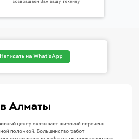
возвращаем Вам вашу технику
Написать на What'sApp
 в Алматы
висный центр оказывает широкий перечень
жной поломкой. Большинство работ
 точного выявления дефекта мы проверяем всю