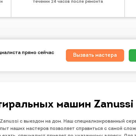
 и
течении 24 часов после ремонта
циалиста прямо сейчас
Вызвать мастера
тиральных машин Zanussi
anussi с выездом на дом. Наш специализированный сер
опыт наших мастеров позволяет справиться с самой сло
а ехать, специалист приедет по указанному адресу. Для