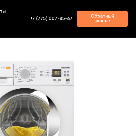
кты
Обратный
+7 (775) 007-85-67
звонок