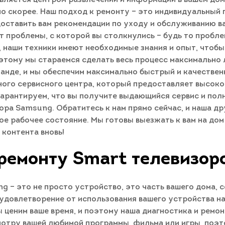
о скорее. Наш подход к ремонту – это индивидуальный 
оставить вам рекомендации по уходу и обслуживанию в
 проблемы, с которой вы столкнулись – будь то пробле
наши техники имеют необходимые знания и опыт, чтобы 
тому мы стараемся сделать весь процесс максимально л
анде, и мы обеспечим максимально быстрый и качественн
ного сервисного центра, который предоставляет высок
гарантируем, что вы получите выдающийся сервис и пол
ора Samsung. Обратитесь к нам прямо сейчас, и наша д
ое рабочее состояние. Мы готовы выезжать к вам на дом
контента вновь!
 ремонту Smart телевизор
g – это не просто устройство, это часть вашего дома,
 удовлетворение от использования вашего устройства на
 ценим ваше время, и поэтому наша диагностика и ремо
смотру вашей любимой программы, фильма или игры, поэ