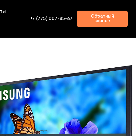
кты
Обратный
+7 (775) 007-85-67
звонок