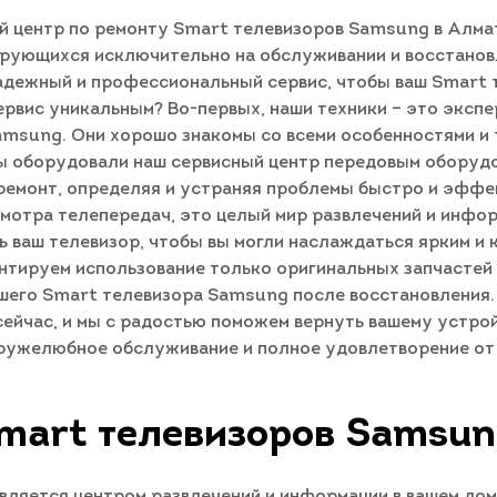
й центр по ремонту Smart телевизоров Samsung в Алма
рующихся исключительно на обслуживании и восстанов
 надежный и профессиональный сервис, чтобы ваш Smart
ервис уникальным? Во-первых, наши техники – это эксп
amsung. Они хорошо знакомы со всеми особенностями и
мы оборудовали наш сервисный центр передовым оборудо
ремонт, определяя и устраняя проблемы быстро и эффек
мотра телепередач, это целый мир развлечений и инфо
ь ваш телевизор, чтобы вы могли наслаждаться ярким и
нтируем использование только оригинальных запчастей 
шего Smart телевизора Samsung после восстановления.
 сейчас, и мы с радостью поможем вернуть вашему устр
ружелюбное обслуживание и полное удовлетворение от 
mart телевизоров Samsun
вляется центром развлечений и информации в вашем дом