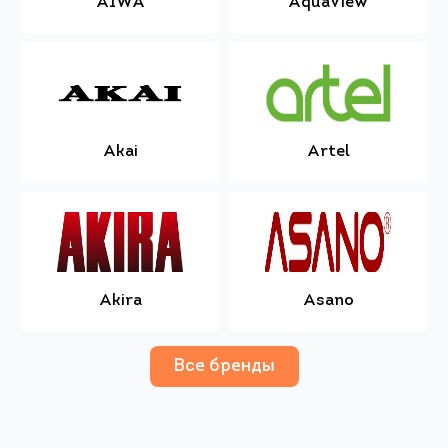
AIWA
AquaView
Akai
Artel
Akira
Asano
Все бренды