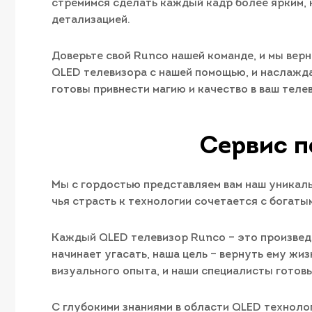
стремимся сделать каждый кадр более ярким,
детализацией.
Доверьте свой Runco нашей команде, и мы вер
QLED телевизора с нашей помощью, и наслажда
готовы привнести магию и качество в ваш тел
Сервис п
Мы с гордостью представляем вам наш уникал
чья страсть к технологии сочетается с богаты
Каждый QLED телевизор Runco – это произведе
начинает угасать, наша цель – вернуть ему жи
визуального опыта, и наши специалисты готов
С глубокими знаниями в области QLED техноло