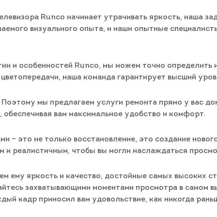
левизора Runco начинает утрачивать яркость, наша зада
аемого визуального опыта, и наши опытные специалист
гии и особенностей Runco, мы можем точно определить 
 цветопередачи, наша команда гарантирует высший уров
 Поэтому мы предлагаем услуги ремонта прямо у вас до
, обеспечивая вам максимальное удобство и комфорт.
ми – это не только восстановление, это создание новог
м и реалистичным, чтобы вы могли наслаждаться просмо
нем ему яркость и качество, достойные самых высоких с
айтесь захватывающими моментами просмотра в самом вы
дый кадр приносил вам удовольствие, как никогда рань