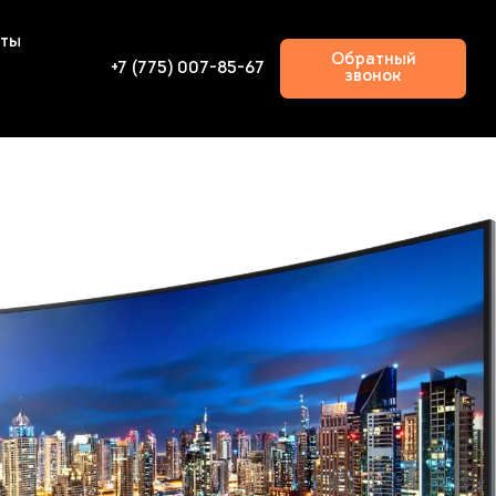
кты
Обратный
+7 (775) 007-85-67
звонок