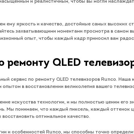
 насыщенным и реалистичным, чтобы вы могли наслажда
нем ему яркость и качество, достойные самых высоких с
йтесь захватывающими моментами просмотра в самом вы
евизионный опыт, чтобы каждый кадр приносил вам радос
о ремонту QLED телевизо
ьный сервис по ремонту QLED телевизоров Runco. Наша 
м опытом в восстановлении великолепия вашего телевиз
ние искусства технологии, и мы полностью ценим его з
знь. Мы понимаем, что каждый пиксель, каждый оттенок 
ы восстановить оптимальное качество.
гии и особенностей Runco, мы способны точно определи