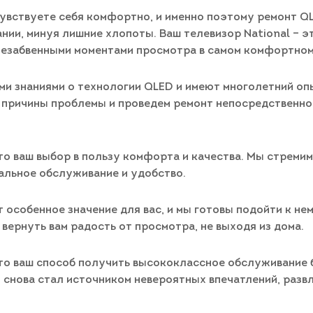
 чувствуете себя комфортно, и именно поэтому ремонт QL
нии, минуя лишние хлопоты. Ваш телевизор National – э
незабвенными моментами просмотра в самом комфортном
 знаниями о технологии QLED и имеют многолетний опы
причины проблемы и проведем ремонт непосредственно у
.
это ваш выбор в пользу комфорта и качества. Мы стрем
альное обслуживание и удобство.
т особенное значение для вас, и мы готовы подойти к не
 вернуть вам радость от просмотра, не выходя из дома.
это ваш способ получить высококлассное обслуживание 
он снова стал источником невероятных впечатлений, раз