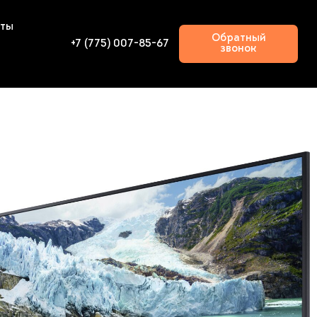
кты
Обратный
+7 (775) 007-85-67
звонок