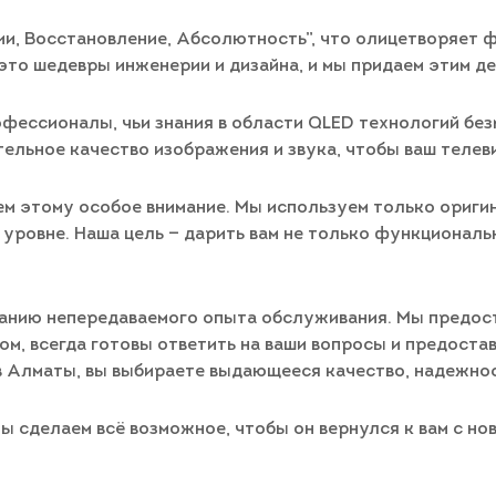
и, Восстановление, Абсолютность”, что олицетворяет 
это шедевры инженерии и дизайна, и мы придаем этим д
фессионалы, чьи знания в области QLED технологий без
тельное качество изображения и звука, чтобы ваш телев
ем этому особое внимание. Мы используем только ориги
уровне. Наша цель — дарить вам не только функциональн
зданию непередаваемого опыта обслуживания. Мы предост
ом, всегда готовы ответить на ваши вопросы и предоста
 Алматы, вы выбираете выдающееся качество, надежнос
ы сделаем всё возможное, чтобы он вернулся к вам с но