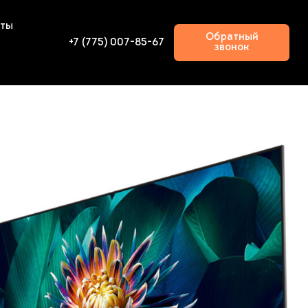
кты
Обратный
+7 (775) 007-85-67
звонок