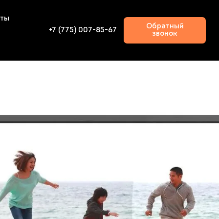
кты
Обратный
+7 (775) 007-85-67
звонок