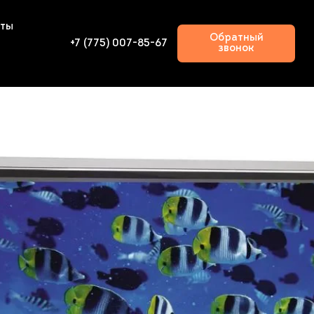
кты
Обратный
+7 (775) 007-85-67
звонок