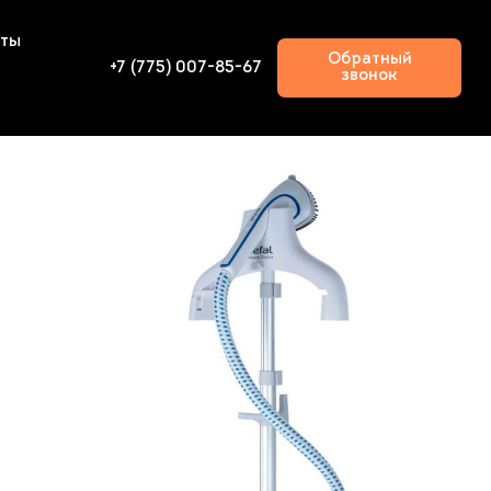
кты
Обратный
+7 (775) 007-85-67
звонок