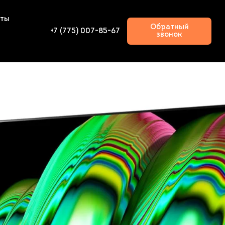
кты
Обратный
+7 (775) 007-85-67
звонок