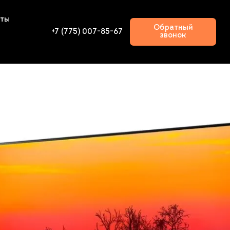
кты
Обратный
+7 (775) 007-85-67
звонок