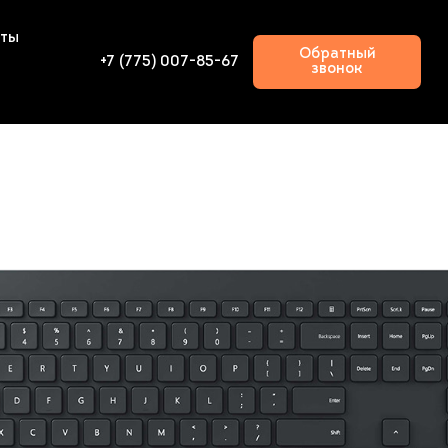
кты
Обратный
+7 (775) 007-85-67
звонок