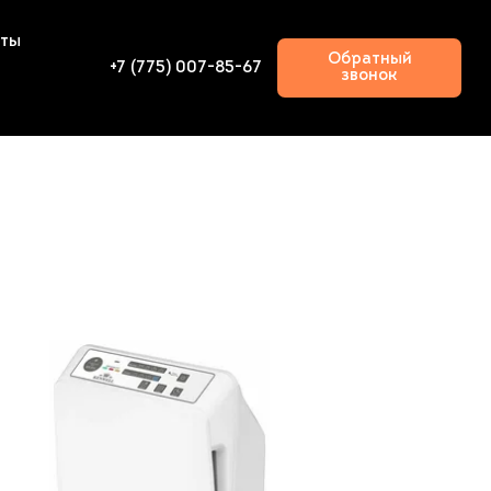
кты
Обратный
+7 (775) 007-85-67
звонок