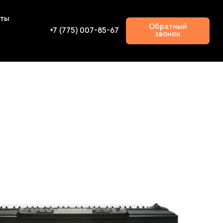
кты
Обратный
+7 (775) 007-85-67
звонок