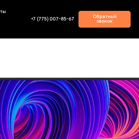
кты
Обратный
+7 (775) 007-85-67
звонок