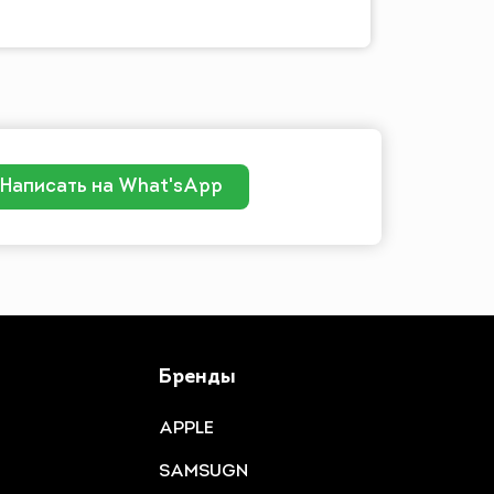
Написать на What'sApp
Бренды
APPLE
SAMSUGN