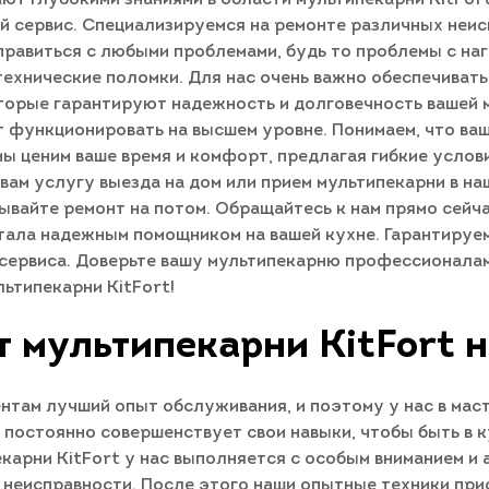
 сервис. Специализируемся на ремонте различных неис
справиться с любыми проблемами, будь то проблемы с н
технические поломки. Для нас очень важно обеспечивать
оторые гарантируют надежность и долговечность вашей 
ет функционировать на высшем уровне. Понимаем, что ва
 мы ценим ваше время и комфорт, предлагая гибкие усло
 вам услугу выезда на дом или прием мультипекарни в на
ывайте ремонт на потом. Обращайтесь к нам прямо сейча
тала надежным помощником на вашей кухне. Гарантируе
сервиса. Доверьте вашу мультипекарню профессионала
ьтипекарни KitFort!
 мультипекарни KitFort 
нтам лучший опыт обслуживания, и поэтому у нас в ма
постоянно совершенствует свои навыки, чтобы быть в к
екарни KitFort у нас выполняется с особым вниманием и
у неисправности. После этого наши опытные техники п