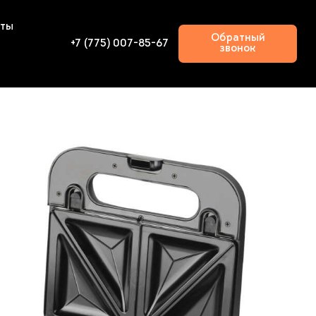
кты
Обратный
+7 (775) 007-85-67
звонок