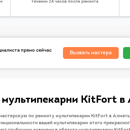
 и
течении 24 часов после ремонта
циалиста прямо сейчас
Вызвать мастера
 мультипекарни KitFort в
астерскую по ремонту мультипекарни KitFort в Алматы
нкциональности вашей мультипекарни этого прекрасного
ют глубокими знаниями в области мультипекарни KitFor