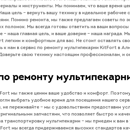
ериалы и инструменты. Мы понимаем, что ваше время це
аша цель – вернуть вашу технику в идеальное рабочее 
ями. Помимо ремонта, мы также предлагаем советы по э
х поломок. Мы всегда готовы ответить на ваши вопросы
 – наша главная цель, и ваше доверие – наша награда. 
rt легким и комфортным для вас. Не стоит оставлять св
ь к нам в сервис по ремонту мультипекарни KitFort в А
. Доверьте свою технику настоящим профессионалам, и о
по ремонту мультипекарни
tFort мы также ценим ваше удобство и комфорт. Поэтом
огли выбрать удобное время для посещения нашего серв
, не переживайте – мы с удовольствием предоставим ус
игинальными запчастями, что позволяет быстро и качес
на транспортировку мультипекарни – мы приедем к вам в
tFort мы всегда придерживаемся высоких стандартов кач