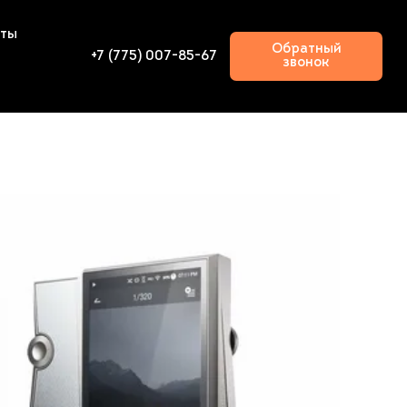
кты
Обратный
+7 (775) 007-85-67
звонок