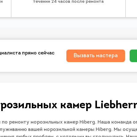
 и
течении 24 часов после ремонта
циалиста прямо сейчас
Вызвать мастера
розильных камер Liebher
 по ремонту морозильных камер Hiberg. Наша команда о
служиванию вашей морозильной камеры Hiberg. Мы осущ
нения любых проблем, с которыми вы столкнулись. Наши