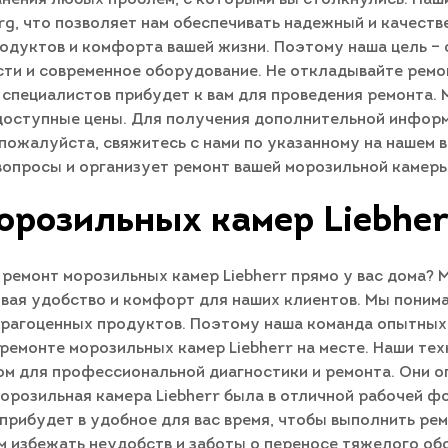
g, что позволяет нам обеспечивать надежный и качеств
одуктов и комфорта вашей жизни. Поэтому наша цель –
сти и современное оборудование. Не откладывайте ремо
а специалистов прибудет к вам для проведения ремонта.
доступные цены. Для получения дополнительной информ
, пожалуйста, свяжитесь с нами по указанному на нашем
вопросы и организует ремонт вашей морозильной камеры
орозильных камер Liebher
ремонт морозильных камер Liebherr прямо у вас дома? 
ивая удобство и комфорт для наших клиентов. Мы поним
 драгоценных продуктов. Поэтому наша команда опытны
емонте морозильных камер Liebherr на месте. Наши тех
ом для профессиональной диагностики и ремонта. Они 
орозильная камера Liebherr была в отличной рабочей фо
прибудет в удобное для вас время, чтобы выполнить ре
ам избежать неудобств и заботы о переносе тяжелого о