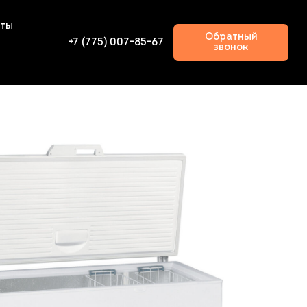
кты
Обратный
+7 (775) 007-85-67
звонок