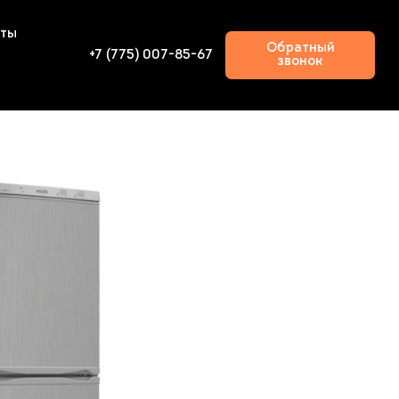
кты
Обратный
+7 (775) 007-85-67
звонок