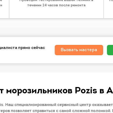
те
Проводим тестирование вашей техники в
П
 и
течении 24 часов после ремонта
циалиста прямо сейчас
Вызвать мастера
т морозильников Pozis в 
s. Наш специализированный сервисный центр оказывает
теров позволяет справиться с самой сложной поломкой.