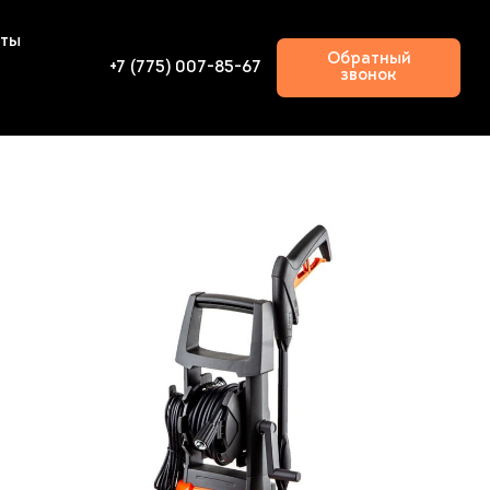
кты
Обратный
+7 (775) 007-85-67
звонок