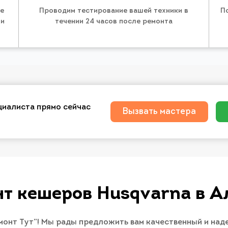
те
Проводим тестирование вашей техники в
П
 и
течении 24 часов после ремонта
циалиста прямо сейчас
Вызвать мастера
т кешеров Husqvarna в 
монт Тут”! Мы рады предложить вам качественный и на