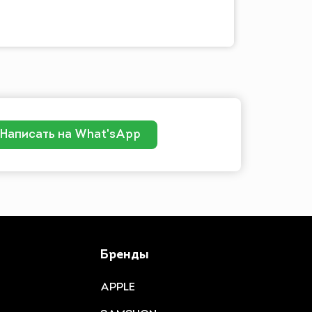
Написать на What'sApp
Бренды
APPLE