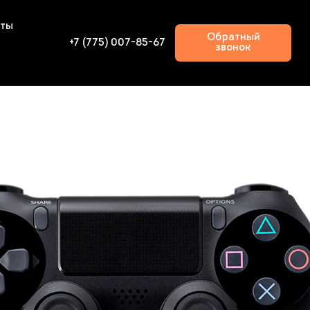
кты
Обратный
+7 (775) 007-85-67
звонок