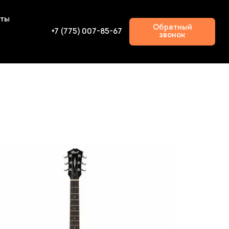
кты
Обратный
+7 (775) 007-85-67
звонок