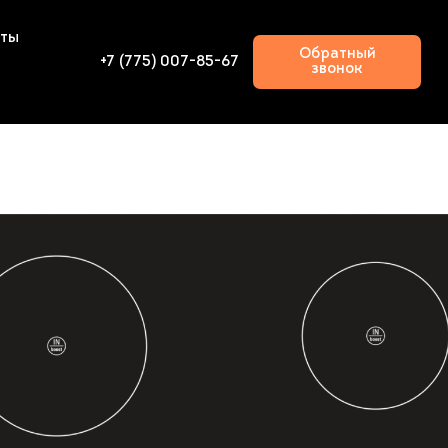
кты
Обратный
+7 (775) 007-85-67
звонок