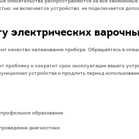
ые обязательства распространяются на все замененные 
стью: не включается устройство, не подключается допо
ту электрических варочны
ит качество налаживания прибора. Обращайтесь в спец
т проблему и сократит срок эксплуатации вашего устро
 функционал устройства и продлить период использован
 профильное образование.
проведения диагностики.