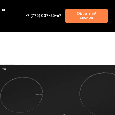
кты
Обратный
+7 (775) 007-85-67
звонок