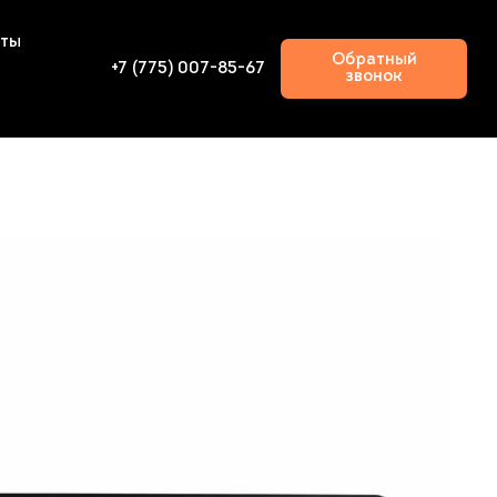
кты
Обратный
+7 (775) 007-85-67
звонок