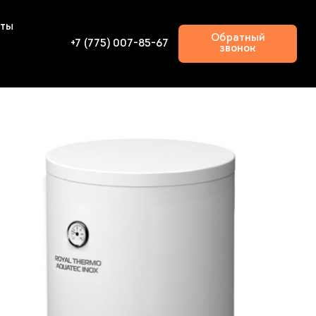
кты
Обратный
+7 (775) 007-85-67
звонок