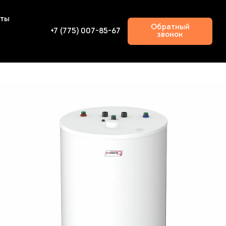
кты
Обратный
+7 (775) 007-85-67
звонок