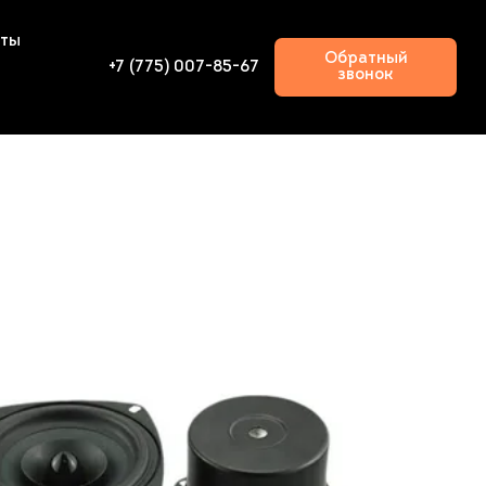
кты
Обратный
+7 (775) 007-85-67
звонок